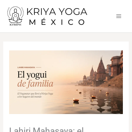
Ir
al
contenido
Lahiri Mahasaya: el