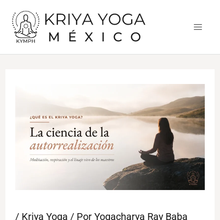
Ir
al
contenido
/
Kriya Yoga
/ Por
Yogacharya Ray Baba