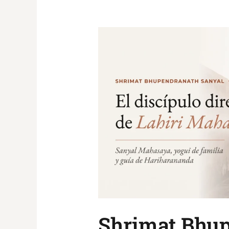
Shrimat
Bhupendranath
Sanyal
Mahashaya
Shrimat Bhup