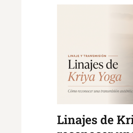
Linajes
de
Kriya
Yoga:
cómo
reconocer
una
transmisión
auténtica
Linajes de K