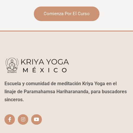
Comienza Por El Curso
Escuela y comunidad de meditación Kriya Yoga en el
linaje de Paramahamsa Hariharananda, para buscadores
sinceros.
F
I
Y
a
n
o
c
s
u
e
t
t