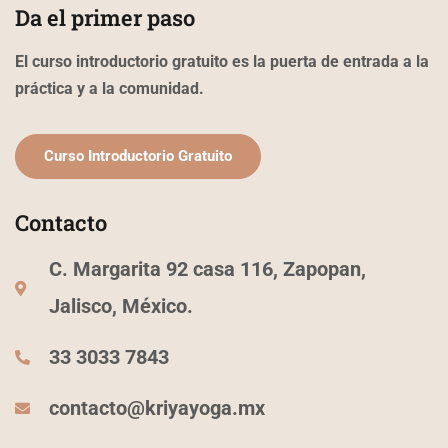
b
a
u
Da el primer paso
o
g
b
o
r
e
k
a
El curso introductorio gratuito es la puerta de entrada a la
-
m
f
práctica y a la comunidad.
Curso Introductorio Gratuito
Contacto
C. Margarita 92 casa 116, Zapopan,
Jalisco, México.
33 3033 7843
contacto@kriyayoga.mx