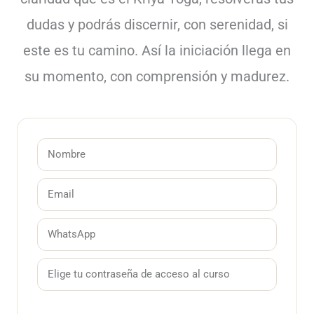
dudas y podrás discernir, con serenidad, si
este es tu camino. Así la iniciación llega en
su momento, con comprensión y madurez.
N
o
E
m
m
b
W
a
r
h
i
T
e
a
l
u
t