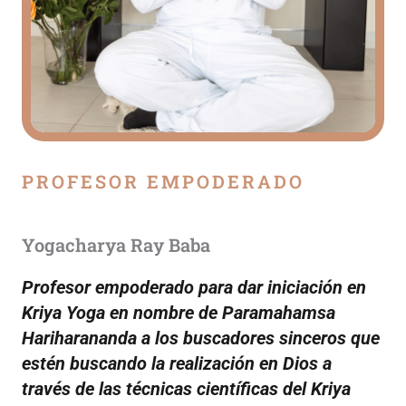
r
a
e
l
c
u
PROFESOR EMPODERADO
r
s
Yogacharya Ray Baba
o
Profesor empoderado para dar iniciación en
Kriya Yoga en nombre de Paramahamsa
Hariharananda a los buscadores sinceros que
estén buscando la realización en Dios a
través de las técnicas científicas del Kriya