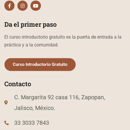
F
I
Y
a
n
o
c
s
u
e
t
t
b
a
u
Da el primer paso
o
g
b
o
r
e
k
a
El curso introductorio gratuito es la puerta de entrada a la
-
m
f
práctica y a la comunidad.
Curso Introductorio Gratuito
Contacto
C. Margarita 92 casa 116, Zapopan,
Jalisco, México.
33 3033 7843