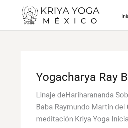
Ir
al
Ini
contenido
Yogacharya Ray 
Linaje deHariharananda Sob
Baba Raymundo Martín del 
meditación Kriya Yoga Inic