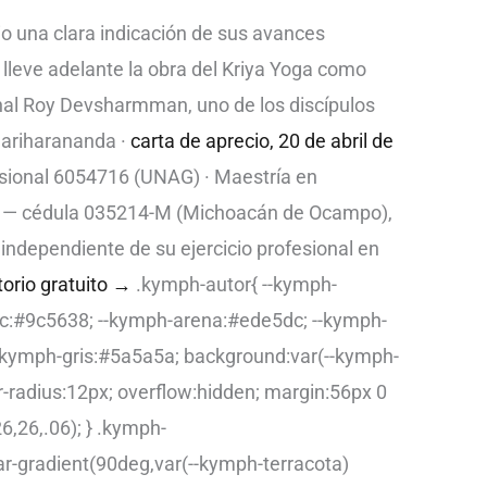
io una clara indicación de sus avances
e lleve adelante la obra del Kriya Yoga como
al Roy Devsharmman, uno de los discípulos
Hariharananda ·
carta de aprecio, 20 de abril de
sional 6054716 (UNAG) · Maestría en
ta — cédula 035214-M (Michoacán de Ocampo),
s independiente de su ejercicio profesional en
torio gratuito →
.kymph-autor{ --kymph-
sc:#9c5638; --kymph-arena:#ede5dc; --kymph-
--kymph-gris:#5a5a5a; background:var(--kymph-
r-radius:12px; overflow:hidden; margin:56px 0
,26,.06); } .kymph-
ar-gradient(90deg,var(--kymph-terracota)