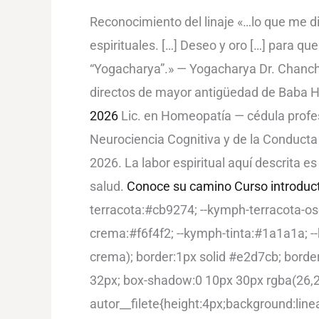
Reconocimiento del linaje «…lo que me d
espirituales. […] Deseo y oro […] para qu
“Yogacharya”.» — Yogacharya Dr. Chanch
directos de mayor antigüedad de Baba 
2026
Lic. en Homeopatía — cédula profe
Neurociencia Cognitiva y de la Conduc
2026. La labor espiritual aquí descrita e
salud.
Conoce su camino
Curso introduc
terracota:#cb9274; --kymph-terracota-o
crema:#f6f4f2; --kymph-tinta:#1a1a1a; 
crema); border:1px solid #e2d7cb; borde
32px; box-shadow:0 10px 30px rgba(26,26
autor__filete{height:4px;background:line