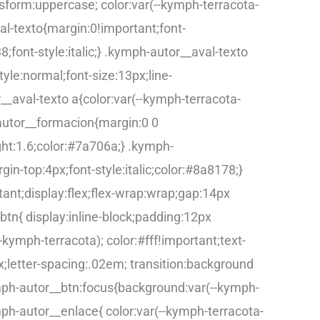
nsform:uppercase; color:var(--kymph-terracota-
al-texto{margin:0!important;font-
8;font-style:italic;} .kymph-autor__aval-texto
yle:normal;font-size:13px;line-
__aval-texto a{color:var(--kymph-terracota-
-autor__formacion{margin:0 0
ght:1.6;color:#7a706a;} .kymph-
in-top:4px;font-style:italic;color:#8a8178;}
nt;display:flex;flex-wrap:wrap;gap:14px
btn{ display:inline-block;padding:12px
kymph-terracota); color:#fff!important;text-
x;letter-spacing:.02em; transition:background
mph-autor__btn:focus{background:var(--kymph-
mph-autor__enlace{ color:var(--kymph-terracota-