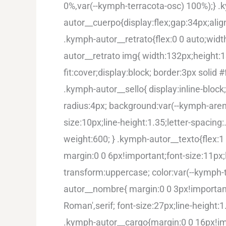
0%,var(--kymph-terracota-osc) 100%);} .
autor__cuerpo{display:flex;gap:34px;alig
.kymph-autor__retrato{flex:0 0 auto;widt
autor__retrato img{ width:132px;height:
fit:cover;display:block; border:3px solid
.kymph-autor__sello{ display:inline-bloc
radius:4px; background:var(--kymph-arena
size:10px;line-height:1.35;letter-spacin
weight:600; } .kymph-autor__texto{flex:1
margin:0 0 6px!important;font-size:11px;
transform:uppercase; color:var(--kymph-t
autor__nombre{ margin:0 0 3px!important
Roman',serif; font-size:27px;line-height:1
.kymph-autor__cargo{margin:0 0 16px!imp