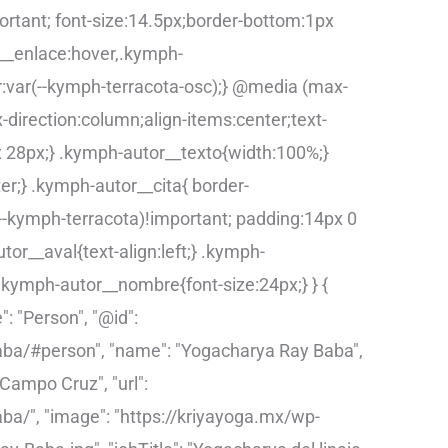
ortant; font-size:14.5px;border-bottom:1px
r__enlace:hover,.kymph-
r:var(--kymph-terracota-osc);} @media (max-
direction:column;align-items:center;text-
 28px;} .kymph-autor__texto{width:100%;}
er;} .kymph-autor__cita{ border-
r(--kymph-terracota)!important; padding:14px 0
tor__aval{text-align:left;} .kymph-
 .kymph-autor__nombre{font-size:24px;} }
{
: "Person", "@id":
aba/#person", "name": "Yogacharya Ray Baba",
ampo Cruz", "url":
ba/", "image": "https://kriyayoga.mx/wp-