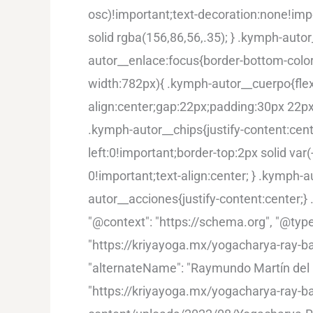
osc)!important;text-decoration:none!imp
solid rgba(156,86,56,.35); } .kymph-auto
autor__enlace:focus{border-bottom-colo
width:782px){ .kymph-autor__cuerpo{flex-
align:center;gap:22px;padding:30px 22px
.kymph-autor__chips{justify-content:cent
left:0!important;border-top:2px solid va
0!important;text-align:center; } .kymph-au
autor__acciones{justify-content:center;}
"@context": "https://schema.org", "@type"
"https://kriyayoga.mx/yogacharya-ray-b
"alternateName": "Raymundo Martín del C
"https://kriyayoga.mx/yogacharya-ray-ba