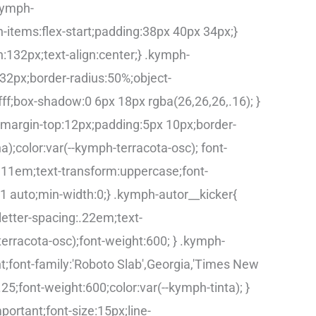
kymph-
n-items:flex-start;padding:38px 40px 34px;}
h:132px;text-align:center;} .kymph-
132px;border-radius:50%;object-
 #fff;box-shadow:0 6px 18px rgba(26,26,26,.16); }
k;margin-top:12px;padding:5px 10px;border-
);color:var(--kymph-terracota-osc); font-
g:.11em;text-transform:uppercase;font-
 1 auto;min-width:0;} .kymph-autor__kicker{
letter-spacing:.22em;text-
erracota-osc);font-weight:600; } .kymph-
;font-family:'Roboto Slab',Georgia,'Times New
.25;font-weight:600;color:var(--kymph-tinta); }
ortant;font-size:15px;line-