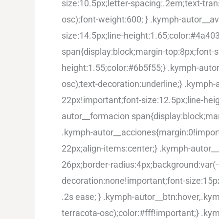
size:10.5px;letter-spacing:.2em;text-tra
osc);font-weight:600; } .kymph-autor__av
size:14.5px;line-height:1.65;color:#4a403
span{display:block;margin-top:8px;font-st
height:1.55;color:#6b5f55;} .kymph-autor
osc);text-decoration:underline;} .kymph
22px!important;font-size:12.5px;line-hei
autor__formacion span{display:block;marg
.kymph-autor__acciones{margin:0!importa
22px;align-items:center;} .kymph-autor__
26px;border-radius:4px;background:var(--
decoration:none!important;font-size:15p
.2s ease; } .kymph-autor__btn:hover,.ky
terracota-osc);color:#fff!important;} .ky