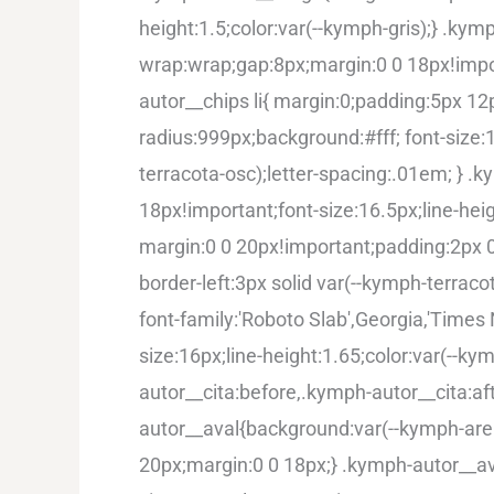
height:1.5;color:var(--kymph-gris);} .kymp
wrap:wrap;gap:8px;margin:0 0 18px!impo
autor__chips li{ margin:0;padding:5px 12
radius:999px;background:#fff; font-size:1
terracota-osc);letter-spacing:.01em; } .
18px!important;font-size:16.5px;line-hei
margin:0 0 20px!important;padding:2px 0
border-left:3px solid var(--kymph-terrac
font-family:'Roboto Slab',Georgia,'Times N
size:16px;line-height:1.65;color:var(--k
autor__cita:before,.kymph-autor__cita:a
autor__aval{background:var(--kymph-are
20px;margin:0 0 18px;} .kymph-autor__ava