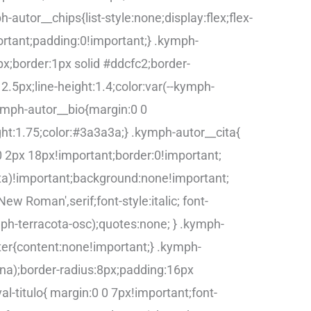
h-autor__chips{list-style:none;display:flex;flex-
rtant;padding:0!important;} .kymph-
px;border:1px solid #ddcfc2;border-
2.5px;line-height:1.4;color:var(--kymph-
kymph-autor__bio{margin:0 0
ght:1.75;color:#3a3a3a;} .kymph-autor__cita{
 2px 18px!important;border:0!important;
ota)!important;background:none!important;
ew Roman',serif;font-style:italic; font-
ymph-terracota-osc);quotes:none; } .kymph-
fter{content:none!important;} .kymph-
na);border-radius:8px;padding:16px
l-titulo{ margin:0 0 7px!important;font-