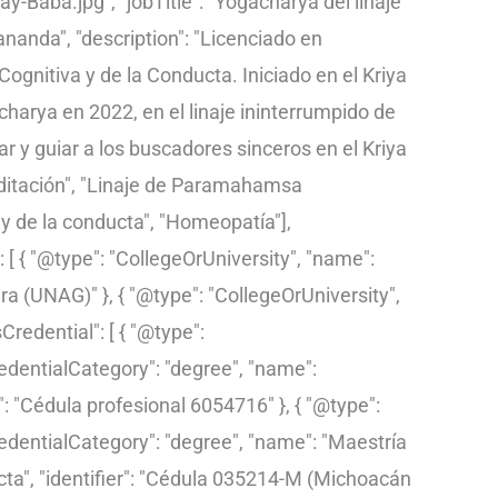
Baba.jpg", "jobTitle": "Yogacharya del linaje
anda", "description": "Licenciado en
gnitiva y de la Conducta. Iniciado en el Kriya
rya en 2022, en el linaje ininterrumpido de
 y guiar a los buscadores sinceros en el Kriya
editación", "Linaje de Paramahamsa
y de la conducta", "Homeopatía"],
 [ { "@type": "CollegeOrUniversity", "name":
a (UNAG)" }, { "@type": "CollegeOrUniversity",
redential": [ { "@type":
edentialCategory": "degree", "name":
": "Cédula profesional 6054716" }, { "@type":
edentialCategory": "degree", "name": "Maestría
ta", "identifier": "Cédula 035214-M (Michoacán