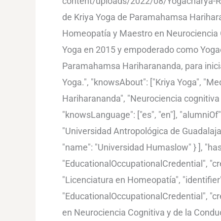
content/uploads/2022/08/Yogacharya-Ray-
de Kriya Yoga de Paramahamsa Hariharan
Homeopatía y Maestro en Neurociencia Co
Yoga en 2015 y empoderado como Yogacha
Paramahamsa Hariharananda, para iniciar
Yoga.", "knowsAbout": ["Kriya Yoga", "M
Hariharananda", "Neurociencia cognitiva 
"knowsLanguage": ["es", "en"], "alumniOf":
"Universidad Antropológica de Guadalajar
"name": "Universidad Humaslow" } ], "hasC
"EducationalOccupationalCredential", "cr
"Licenciatura en Homeopatía", "identifier
"EducationalOccupationalCredential", "cr
en Neurociencia Cognitiva y de la Conduc