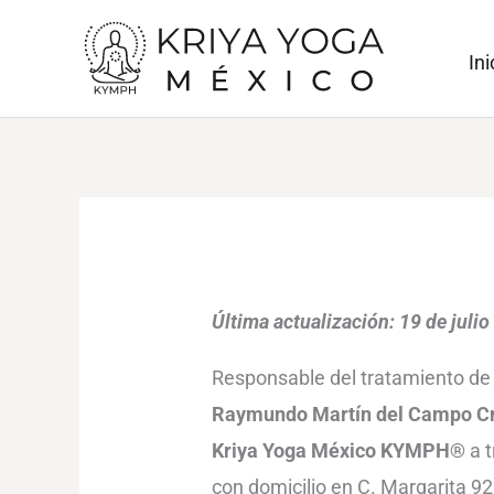
Ir
al
Ini
contenido
Última actualización: 19 de juli
Responsable del tratamiento de
Raymundo Martín del Campo C
Kriya Yoga México KYMPH®
a t
con domicilio en C. Margarita 92