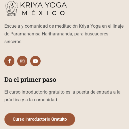
Escuela y comunidad de meditación Kriya Yoga en el linaje
de Paramahamsa Hariharananda, para buscadores
sinceros.
F
I
Y
a
n
o
c
s
u
e
t
t
b
a
u
Da el primer paso
o
g
b
o
r
e
k
a
El curso introductorio gratuito es la puerta de entrada a la
-
m
f
práctica y a la comunidad.
Curso Introductorio Gratuito