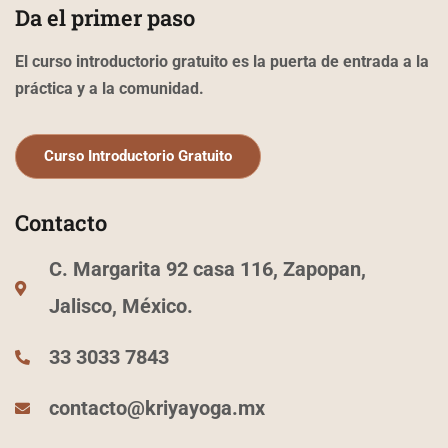
b
a
u
Da el primer paso
o
g
b
o
r
e
k
a
El curso introductorio gratuito es la puerta de entrada a la
-
m
f
práctica y a la comunidad.
Curso Introductorio Gratuito
Contacto
C. Margarita 92 casa 116, Zapopan,
Jalisco, México.
33 3033 7843
contacto@kriyayoga.mx