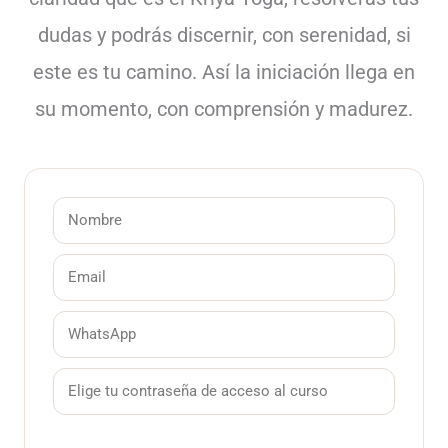
dudas y podrás discernir, con serenidad, si
este es tu camino. Así la iniciación llega en
su momento, con comprensión y madurez.
N
o
E
m
m
b
W
a
r
h
i
T
e
a
l
u
t