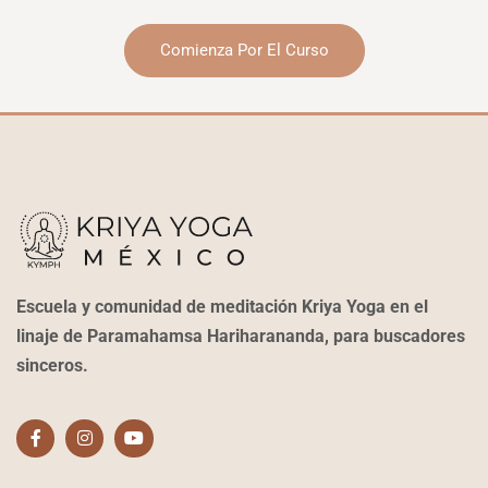
Comienza Por El Curso
Escuela y comunidad de meditación Kriya Yoga en el
linaje de Paramahamsa Hariharananda, para buscadores
sinceros.
F
I
Y
a
n
o
c
s
u
e
t
t