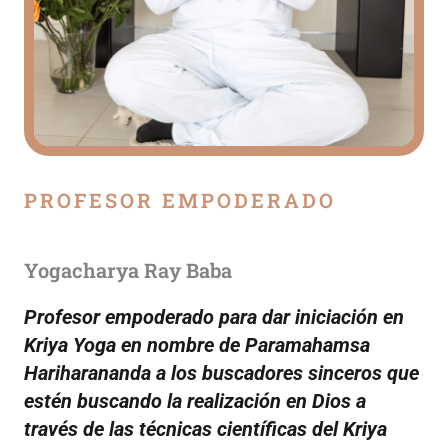
r
a
e
l
c
u
PROFESOR EMPODERADO
r
s
Yogacharya Ray Baba
o
Profesor empoderado para dar iniciación en
Kriya Yoga en nombre de Paramahamsa
Hariharananda a los buscadores sinceros que
estén buscando la realización en Dios a
través de las técnicas científicas del Kriya