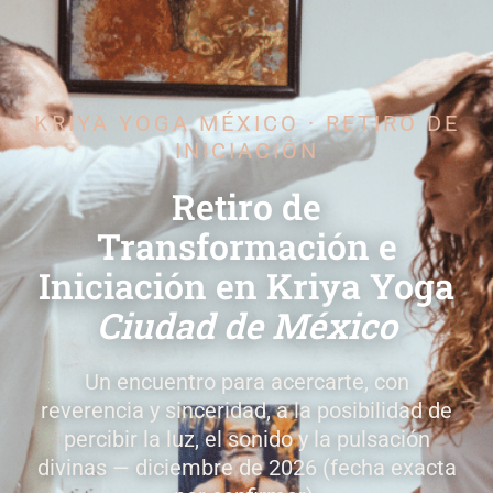
KRIYA YOGA MÉXICO · RETIRO DE
INICIACIÓN
Retiro de
Transformación e
Iniciación en Kriya Yoga
Ciudad de México
Un encuentro para acercarte, con
reverencia y sinceridad, a la posibilidad de
percibir la luz, el sonido y la pulsación
divinas — diciembre de 2026 (fecha exacta