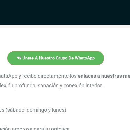
📲 Únete A Nuestro Grupo De WhatsApp
hatsApp y recibe directamente los
enlaces a nuestras m
flexión profunda, sanación y conexión interior.
es (sábado, domingo y lunes)
ación amorosa para tu práctica