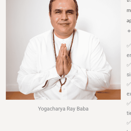
t
m
a

e
s
e
Yogacharya Ray Baba
t