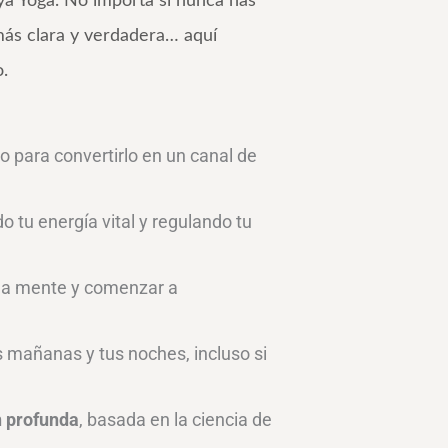
iya Yoga. No importa si nunca has
más clara y verdadera… aquí
.
o para convertirlo en un canal de
o tu energía vital y regulando tu
r la mente y comenzar a
 mañanas y tus noches, incluso si
n profunda
, basada en la ciencia de