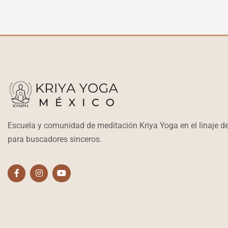
Escuela y comunidad de meditación Kriya Yoga en el linaje
para buscadores sinceros.
F
I
Y
a
n
o
c
s
u
e
t
t
b
a
u
o
g
b
o
r
e
k
a