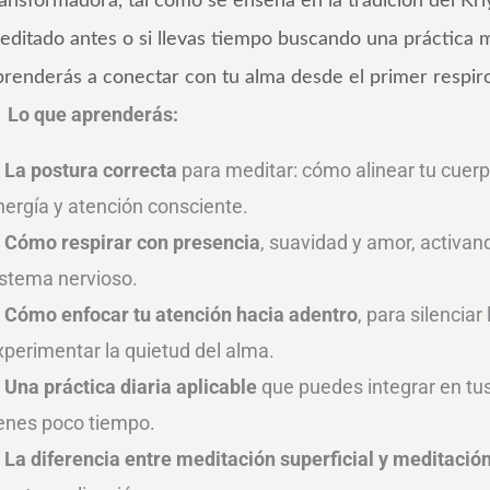
ransformadora, tal como se enseña en la tradición del Kr
editado antes o si llevas tiempo buscando una práctica 
prenderás a conectar con tu alma desde el primer respiro

Lo que aprenderás:
✅
La postura correcta
para meditar: cómo alinear tu cuerp
nergía y atención consciente.
✅
Cómo respirar con presencia
, suavidad y amor, activand
istema nervioso.
✅
Cómo enfocar tu atención hacia adentro
, para silencia
xperimentar la quietud del alma.
✅
Una práctica diaria aplicable
que puedes integrar en tus
ienes poco tiempo.
✅
La diferencia entre meditación superficial y meditació